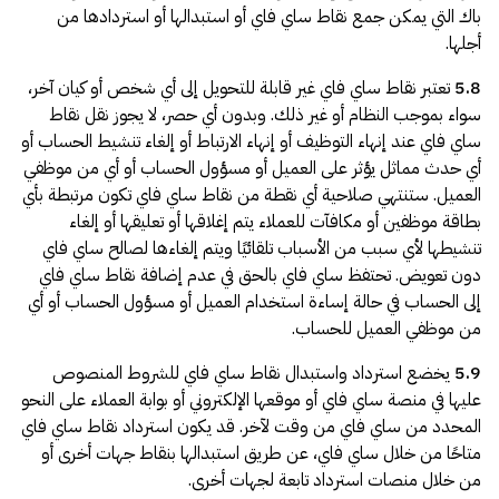
باك التي يمكن جمع نقاط ساي فاي أو استبدالها أو استردادها من
أجلها.
5.8
تعتبر نقاط ساي فاي غير قابلة للتحويل إلى أي شخص أو كيان آخر،
سواء بموجب النظام أو غير ذلك. وبدون أي حصر، لا يجوز نقل نقاط
ساي فاي عند إنهاء التوظيف أو إنهاء الارتباط أو إلغاء تنشيط الحساب أو
أي حدث مماثل يؤثر على العميل أو مسؤول الحساب أو أي من موظفي
العميل. ستنتهي صلاحية أي نقطة من نقاط ساي فاي تكون مرتبطة بأي
بطاقة موظفين أو مكافآت للعملاء يتم إغلاقها أو تعليقها أو إلغاء
تنشيطها لأي سبب من الأسباب تلقائيًا ويتم إلغاءها لصالح ساي فاي
دون تعويض. تحتفظ ساي فاي بالحق في عدم إضافة نقاط ساي فاي
إلى الحساب في حالة إساءة استخدام العميل أو مسؤول الحساب أو أي
من موظفي العميل للحساب.
5.9
يخضع استرداد واستبدال نقاط ساي فاي للشروط المنصوص
عليها في منصة ساي فاي أو موقعها الإلكتروني أو بوابة العملاء على النحو
المحدد من ساي فاي من وقت لآخر. قد يكون استرداد نقاط ساي فاي
متاحًا من خلال ساي فاي، عن طريق استبدالها بنقاط جهات أخرى أو
من خلال منصات استرداد تابعة لجهات أخرى.