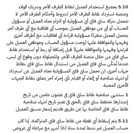
5.10
يخضع استخدام العميل لنقاط الطرف الآخر وشريك الولاء
ومنصة استرداد نقاط الطرف الآخر لشروط وأحكام الطرف الآخر. لا
تتحمل شركة ساي فاي أي مسؤولية أو التزام تجاه العميل أو مسؤول
الحساب أو أي من موظفي العميل بموجب أي اتفاقية مع أي طرف آخر.
يتحمل العميل منفردًا مسؤولية قراءة أي اتفاقيات مع أطراف أخرى
وفهمها والموافقة عليها (وحث مسؤول الحساب وموظفي العميل على
قراءتها وفهمها والموافقة عليها) قبل إضافة أو ربط أو استخدام نقاط
ساي فاي من خلال منصة الطرف الآخر. وللحيلولة دون وقوع أي لبس،
عندما تُمكّن ساي فاي العميل من استبدال نقاط ساي فاي بنقاط
جهات أخرى، لن تحمل ساي فاي المسؤولية تجاه العميل عن استرداد
أو انتهاء صلاحية أو إلغاء أو القيام بأي إجراء آخر يتعلق بنقاط الجهات
الأخرى المعنية.
1
ستنتهي صلاحية نقاط ساي فاي في غضون عامين من تاريخ
إصدارها. تحتفظ ساي فاي بالحق في تغيير تاريخ انتهاء صلاحية
نقاط ساي فاي الخاصة بها عن طريق تقديم إشعار مسبق للعميل.
5.11
يتم إسقاط أي نقطة من نقاط ساي فاي المتراكمة، إذا كان
حساب العميل غير نشط لمدة ستة (6) أشهر مع مراعاة أي عروض