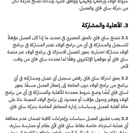
شروط الولاء وراجعها وفهمها ووافق عليها، وبذلك تصبح ملزمة لكل
من شركة ساي فاي والعميل.
3. الأهلية والمشاركة
3.1
تتمتع ساي فاي بالحق الحصري في تحديد ما إذا كان العميل مؤهلاً
للتسجيل والمشاركة في أي من برامج الولاء. تعتبر المشاركة في برنامج
الولاء مشاركة اختيارية. يجوز للعميل الاشتراك في برنامج الولاء عبر منصة
ساي فاي أو موقعها الإلكتروني وفقًا لما تحدده ساي فاي من وقت
لآخر.
3.2
يحق لشركة ساي فاي رفض تسجيل أي عميل ومشاركته في أي
برنامج من برامج الولاء دون الحاجة إلى إخطار العميل مسبقًا. يجوز
لساي فاي أيضًا وضع شروط محددة للأهلية والمشاركة في أي من برامج
الولاء وتوفير وصول مؤقت أو محدود إلى برامج الولاء المعينة بناءً على
حالة أهلية العميل وسياسات إدارة المخاطر الخاصة بشركة ساي فاي.
3.3
يجب تطبيق العميل سياسات وإجراءات كافية لضمان عدم مخالفة
أي عملية استرداد خاصة بنقاط ساي فاي لأي نظام أو ممارسة سارية،
بما في ذلك على سبيل المثال لا الحصر قواعد ولوائح مكافحة الرشوة