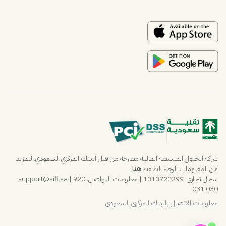
مساعد
المساعد الذكي من ساي فاي
مساعد
أهلاً! أنا مساعد، مساعد ساي فاي الذكي. هل تبحث عن حجز
اجتماع أو معرفة المزيد عن ساي فاي؟
مقترحات
📅
احجز عرضاً
🔐
تسجيل الدخول إلى ساي فاي
📘
تعرف على ساي فاي
شركة الحلول المبسطة المالية مصرحة من قبل البنك المركزي السعودي. للمزيد
من المعلومات الرجاء الضغط
هنا
سجل تجاري: 1010720399 | معلومات التواصل:
| 920
sifi.sa
@
support
031 030
معلومات الاتصال بالبنك المركزي السعودي