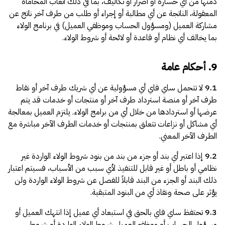
ذمتها من أي خسارة أو أضرار أو تكاليف، بما في ذلك أتعاب المحاماة
المعقولة، الناتجة عن أي مطالبة أو إجراء أو طلب من طرف آخر ناتج عن
مشاركة العميل (ومسؤول الحساب وموظفي العميل) في برنامج الولاء
بما يخالف أي نظام أو قاعدة أو لائحة أو شروط الولاء.
9. أحكام عامة
9.1
لا تتحمل ساي فاي أي مسؤولية عن أي شريك طرف آخر أو نقاط
طرف آخر أو منصة استرداد طرف آخر أو منتجات أو خدمات قد يتم
عرضها أو استردادها من خلال أي من برامج الولاء. يلتزم العميل بمعالجة
أي مشاكل أو نزاعات تتعلق بمنتجات أو خدمات الطرف الآخر مباشرة مع
الطرف الآخر المعني.
9.2
إذا اعتبر أي بند أو جزء من بند من بنود شروط الولاء الواردة غير
نظامي أو باطل أو غير قابل للتنفيذ لأي سبب من الأسباب، فسيتم اعتبار
ذلك البند أو الجزء من البند قابلاً للفصل عن شروط الولاء الواردة ولن
يؤثر على صحة ونفاذ أي من البنود المتبقية.
9.3
تحتفظ ساي فاي بالحق في استبعاد أي عميل إذا انتهك العميل أو
مسؤول الحساب أو موظفو العميل شروط الولاء الواردة أو شروط