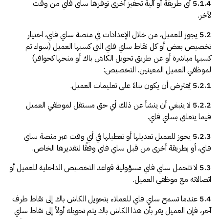
5.1.4
أي طريقة أو آلية تحفيز أخرى توفرها ساي فاي من وقت
لآخر.
5.2
يجوز للعميل، من خلال الإعدادات في منصة ساي فاي، اختيار
تخصيص بعض أو كل نقاط ساي فاي التي كسبها العميل (سواء تم
كسبها مباشرة أو عن طريق تحويل الكاش باك أو منحها كحوافز)
لموظفي العميل المعينين. التخصيص:
5.2.1
يُفترض أن يكون بناءً على تعليمات العميل.
5.2.2
لا ينبغي أن ينشأ عن ذلك أي حق مستقل لموظفي العميل
فيما يتعلق بساي فاي.
5.2.3
يجوز للعميل تعديلها أو تعطيلها في أي وقت عبر منصة ساي
فاي، أو بطريقة أخرى من قبل ساي فاي وفقًا لتقديرها الخاص.
5.3
لا تتحمل ساي فاي مسؤولية قواعد التخصيص الداخلية للعميل أو
اتصالاته مع موظفي العميل.
5.4
عندما تسمح ساي فاي للعملاء بتحويل الكاش باك إلى نقاط طرف
آخر، فإن العميل يقر بأن هذا الكاش باك يتم تحويله أولاً إلى نقاط ساي