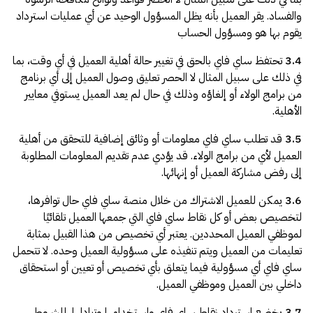
والفساد. يقر العميل بأنه يظل المسؤول الوحيد عن أي عمليات استرداد
يقوم بها هو ومسؤول الحساب
3.4
تحتفظ ساي فاي بالحق في تغيير حالة أهلية العميل في أي وقت، بما
في ذلك على سبيل المثال لا الحصر تعليق وصول العميل إلى أي برنامج
من برامج الولاء أو إلغاؤه وذلك في حال لم يعد العميل يستوفي معايير
الأهلية.
3.5
قد تطلب ساي فاي معلومات أو وثائق إضافية للتحقق من أهلية
العميل لأي من برامج الولاء. قد يؤدي عدم تقديم المعلومات المطلوبة
إلى رفض مشاركة العميل أو إنهائها.
3.6
يمكن للعميل الاشتراك من خلال منصة ساي فاي حال توافرها،
لتخصيص بعض أو كل نقاط ساي فاي التي جمعها العميل تلقائيًا
لموظفي العميل المحددين. يعتبر أي تخصيص من هذا القبيل بمثابة
تعليمات من العميل ويتم تنفيذه على مسؤولية العميل وحده. لا تتحمل
ساي فاي أي مسؤولية فيما يتعلق بأي تخصيص أو تعيين أو استحقاق
داخلي بين العميل وموظفي العميل.
3.7
يخضع استرداد نقاط ساي فاي واستخدامها وتبادلها، للشروط