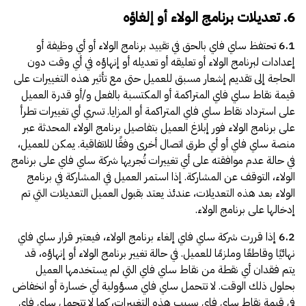
6. تعديلات برنامج الولاء أو إلغاؤه
6.1
تحتفظ ساي فاي بالحق في تقييد برنامج الولاء أو أي وظيفة أو
إعدادات لبرنامج الولاء أو تعليقه أو تعديله أو إنهاؤه في أي وقت دون
الحاجة إلى تقديم إشعار مسبق للعميل حتى مع تأثير هذه التغييرات على
قيمة نقاط ساي فاي المتراكمة أو المكتسبة بالفعل و/أو قدرة العميل
على استرداد نقاط ساي فاي المتراكمة أو المزايا. تسري أي تغييرات تطرأ
على برنامج الولاء فور إبلاغ العميل بتفاصيل برنامج الولاء المحدثة عبر
منصة ساي فاي أو أي طرق اتصال أخرى وفقًا للاتفاقية. يمكن للعميل،
في حالة عدم موافقته على أي تغييرات تُجريها شركة ساي فاي على برنامج
الولاء، التوقف عن المشاركة. إذا استمر العميل في المشاركة في برنامج
الولاء بعد هذه التعديلات، عندئذ يعتد بقبول العميل التعديلات التي تم
إدخالها على برنامج الولاء.
6.2
إذا قررت شركة ساي فاي إلغاء برنامج الولاء، فيعتبر قرار ساي فاي
نهائيًا وقاطعًا وملزمًا للعميل. في حالة تغيير برنامج الولاء أو إنهاؤه، قد
يتم فقدان أي نقطة من نقاط ساي فاي التي لم يستخدمها العميل
بحلول ذلك الوقت. لا تتحمل ساي فاي مسؤولية أي خسارة أو انخفاض
في قيمة نقاط ساي فاي بسبب هذه التغييرات، كما لا تتحمل ساي فاي