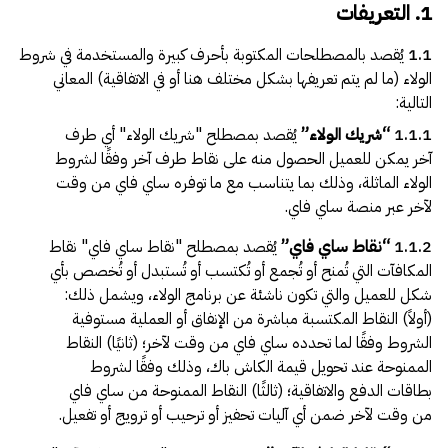
1. التعريفات
1.1
يُقصد بالمصطلحات المكتوبة بأحرف كبيرة والمستخدمة في شروط
الولاء (ما لم يتم تعريفها بشكل مختلف هنا أو في الاتفاقية) المعاني
التالية:
1.1.1
“
شريك الولاء
”
يُقصد بمصطلح "شريك الولاء" أي طرف
آخر يمكن للعميل الحصول منه على نقاط طرف آخر وفقًا لشروط
الولاء الماثلة، وذلك بما يتناسب مع ما توفره ساي فاي من وقت
لآخر عبر منصة ساي فاي.
1.1.2
“
نقاط ساي فاي
”
يُقصد بمصطلح "نقاط ساي فاي" نقاط
المكافآت التي تُمنح أو تُجمع أو تُكتسب أو تُستبدل أو تُخصص بأي
شكل للعميل والتي تكون ناشئة عن برنامج الولاء، ويشمل ذلك:
(أولاً) النقاط المكتسبة مباشرة من الإنفاق أو العملية مستوفية
الشروط وفقًا لما تحدده ساي فاي من وقت لآخر؛ (ثانيًا) النقاط
الممنوحة عند تحويل قيمة الكاش باك، وذلك وفقًا لشروط
بطاقات الدفع والاتفاقية؛ (ثالثًا) النقاط الممنوحة من ساي فاي
من وقت لآخر ضمن أي آليات تحفيز أو ترحيب أو ترويج أو تفعيل.