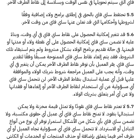
فاي التي سيتم تحويلها في نفس الوقت وبسلاسة إلى نقاط الطرف الآخر.
5.5
تحتفظ ساي فاي بالحق في إطلاق برامج ولاء إضافية وفقًا
لشروطها وأحكامها التي قد تعلن عنها ساي فاي من وقت لآخر.
5.6
قد تتغير إمكانية الحصول على نقاط ساي فاي في أي وقت، وبناءً
عليه لا تضمن ساي فاي إمكانية الحصول على أي نقطة ولاء أو مدتها أو
قيمتها. في حالة تقديم برنامج الولاء بشكل مشروط ولم يتم استيفاء تلك
الشروط، فقد يتم إلغاء نقاط ساي فاي الممنوحة مسبقًا وفقًا لتقدير
ساي فاي. يقر العميل بأن توفر نقاط الطرف الآخر يمكن أن يتغير في أي
وقت، وأنه يجب على العميل مراجعة شروط شريك الولاء والموافقة
عليها قبل أي عملية استبدال بنقاط الطرف الآخر. لن تتحمل ساي فاي
أي مسؤولية عن أي استخدام لنقاط الطرف الآخر أو إلغاءها أو فقدانها
ولا عن أي أمر يتعلق بشريك الولاء.
5.7
لا تعتبر نقاط ساي فاي نقودًا ولا تمثل قيمة مخزنة ولا يمكن
استبدالها بنقود. لا تمنح نقاط ساي فاي أي عميل أي حقوق مكتسبة، ولا
تضمن ساي فاي بأي شكل من الأشكال استمرار توفر أي نوع من أنواع
التبادل أو الاسترداد. لا تتحمل ساي فاي أي مسؤولية تجاه العميل أو أي
طرف آخر فيما يتعلق بإضافة أو حذف المنتجات أو الخدمات أو الكاش