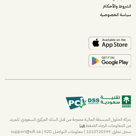
الشروط والأحكام
سياسة الخصوصية
مساعد
المساعد الذكي من ساي فاي
مساعد
أهلاً! أنا مساعد، مساعد ساي فاي الذكي. هل تبحث عن حجز
اجتماع أو معرفة المزيد عن ساي فاي؟
مقترحات
📅
احجز عرضاً
🔐
تسجيل الدخول إلى ساي فاي
📘
تعرف على ساي فاي
شركة الحلول المبسطة المالية مصرحة من قبل البنك المركزي السعودي. للمزيد
من المعلومات الرجاء الضغط
هنا
سجل تجاري: 1010720399 | معلومات التواصل:
| 920
sifi.sa
@
support