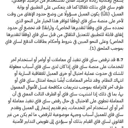
يسمح بإمكانية زيادة الرصيد القابل للاستخدام من الرصيد الإجمالي،
تقوم ساي فاي بذلك تلقائيًا كما قد ينعكس على التطبيق أو بوابة
العميل، (ثالثًا) يكون العميل مسؤولًا عن وضع حدود الإنفاق من وقت
لآخر على منصة ساي فاي (وفقًا لتوافر هذا الخيار على النحو الذي
تحدده ساي فاي وفقًا لتقديرها الخاص)، و(رابعًا) قد تخضع أي حدود
إنفاق قابلة للتطبيق للتعديل التلقائي من قبل ساي فاي (وفقًا لتقديرها
الخاص) وعلى النحو المبين في شروط وأحكام بطاقات الدفع لساي فاي
بموجب الملحق (1).
8.7
قد ترفض ساي فاي تنفيذ أي معاملات أو أوامر أو استخدام آخر
للخدمات على منصة ساي فاي إذا كان لدى ساي فاي أسباب معقولة
للشك في حدوث عملية احتيال أو خرق العميل للاتفاقية السارية أو
انتهاك النظام. وقد تتأخر المعاملات أيضًا نتيجة امتثال ساي فاي أو
طرف آخر لالتزاماته بموجب تشريعات مكافحة غسل الأموال المعمول
بها، بما في ذلك إذا اشتبهت ساي فاي أو الطرف الثالث المعني في أن
المعاملة تنطوي على الاحتيال. في حال رفض ساي فاي تنفيذ معاملة أو
أمر أو أي استخدام آخر للخدمات، يتم تقديم إشعار إلى العميل وتقدم
ساي فاي للعميل أسباب وجيهة موضوعية للرفض، ما لم يكن من غير
القانوني لساي فاي القيام بذلك أو سيؤدي إلى تقويض التدابير الأمنية