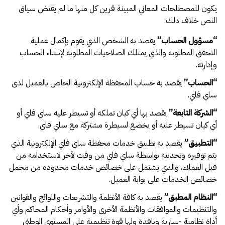
يكون للمصطلحات المعاني المبينة قرين كل منها ما لم يقتض سياق
النص خلاف ذلك:
“
مسؤول الحساب
”
يقصد به الشخص الذي يقوم بإكمال عملية
التحقق المطلوبة والذي يمتلك الصلاحيات المطلوبة لإنشاء الحساب
وإدارته.
“
الحساب
”
يقصد به حساب المحفظة الإلكترونية الخاص بالعميل لدى
ساي فاي.
“
الشركة التابعة
”
يقصد بها أي كيان تملكه أو تسيطر عليه ساي فاي أو
أي كيان تسيطر عليه أو يخضع لسيطرة مشتركة مع ساي فاي.
“
التطبيق
”
يقصد به تطبيق خدمات محفظة ساي فاي الإلكترونية الذي
يتم توفيره وتحديثه بواسطة ساي فاي من وقت لآخر لاستخدامه من
قبل العملاء، والذي يشتمل على خصائص خدمات محدودة من مجمل
خصائص الخدمات على بوابة العميل.
“
النظام المطبق
”
يقصد به كافة الأنظمة والتشريعات واللوائح والقوانين
والتنظيمات والموافقات والأنظمة الأخرى والأوامر وأحكام المحاكم وأي
أداة نظامية -سارية ونافذة ولها قوة تنظيمية على المستوى الوطني