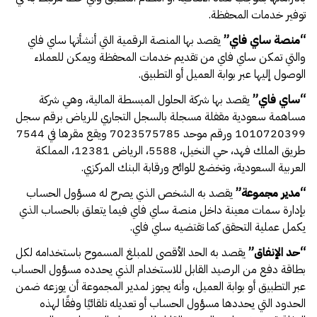
توفير خدمات المحفظة.
“
منصة ساي فاي
”
يقصد بها المنصة الرقمية التي أنشأتها ساي فاي
والتي تمكن ساي فاي من تقديم خدمات المحفظة ويمكن للعملاء
الوصول إليها عبر بوابة العميل أو التطبيق.
“
ساي فاي
”
يقصد بها شركة الحلول المبسطة المالية، وهي شركة
مساهمة سعودية مقفلة مسجلة بالسجل التجاري للرياض برقم سجل
1010720399 ورقم موحد 7023575785 ويقع مقرها في 7544
طريق الملك فهد، حي النخيل، 5588، الرياض 12381، المملكة
العربية السعودية، وتخضع للوائح ورقابة البنك المركزي.
“
مدير مجموعة
”
يقصد به الشخص الذي يصرح له مسؤول الحساب
بإدارة سمات معينة داخل منصة ساي فاي فيما يتعلق بالحساب الذي
يكمل عملية التحقق كما تقتضيه ساي فاي.
“
حد الإنفاق
”
يقصد به الحد الأقصى للمبلغ المسموح باستخدامه لكل
بطاقة دفع من الرصيد القابل للاستخدام الذي يحدده مسؤول الحساب
عبر التطبيق أو بوابة العميل، وأنه يجوز لمدير المجموعة أن يوزعه ضمن
الحدود التي يحددها مسؤول الحساب أو تعديله تلقائيًا وفقًا لهذه