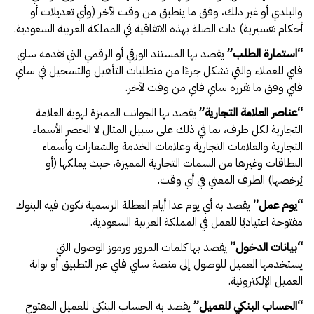
والبلدي أو غير ذلك، وفق ما ينطبق من وقت لآخر (وأي تعديلات أو
أحكام تفسيرية) ذات الصلة بهذه الاتفاقية في المملكة العربية السعودية.
“
استمارة الطلب
”
يقصد بها المستند الورقي أو الرقمي التي تقدمه ساي
فاي للعملاء والتي تشكل جزءًا من متطلبات التأهيل والتسجيل في ساي
فاي وفق ما تقرره ساي فاي من وقت لآخر.
“
عناصر العلامة التجارية
”
يقصد بها الجوانب المميزة لهوية العلامة
التجارية لكل طرف، بما في ذلك على سبيل المثال لا الحصر الأسماء
التجارية والعلامات التجارية وعلامات الخدمة والشعارات وأسماء
النطاقات وغيرها من السمات التجارية المميزة، حيث يملكها (أو
يُرخصها) الطرف المعني في أي وقت.
“
يوم عمل
”
يقصد به أي يوم عدا أيام العطلة الرسمية تكون فيه البنوك
مفتوحة اعتياديًا للعمل في المملكة العربية السعودية.
“
بيانات الدخول
”
يقصد بها كلمات المرور ورموز الوصول التي
يستخدمها العميل للوصول إلى منصة ساي فاي عبر التطبيق أو بوابة
العميل الإلكترونية.
“
الحساب البنكي للعميل
”
يقصد به الحساب البنكي للعميل المفتوح