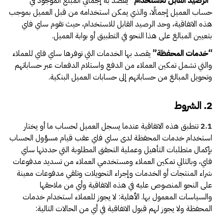
“
الرصيد القابل للاستخدام
”
يقصد به إجمالي المبلغ الموجود في
حساب العميل إجمالًا، والذي يمكن استخدامه من قبل العميل بموجب
هذه الاتفاقية، وحد الرصيد القابل للاستخدام، حيث تقوم ساي فاي
بتعيين المبالغ على هذا النحو في التطبيق أو بوابة العميل.
“
خدمات المحفظة
”
يقصد بها الخدمات التي توفرها ساي فاي للعملاء
والتي تشمل تمكين العملاء من الدفع واستلام الدفعات عبر حساباتهم
وتحويل المبالغ من حساباتهم إلى حسابات العميل البنكية.
2. الشروط
2.1
تنطبق هذه الاتفاقية عندما يسجل العميل لحساب ما أو يختار
استخدام خدمات المحفظة لدى ساي فاي عقب قيام مسؤول الحساب
بإكمال متطلبات التأهيل وعملية التحقق المطلوبة التي حددتها ساي
فاي، وبالتالي تمكين العملاء ومستخدمي العملاء من تسديد مدفوعات
شراء المنتجات أو الخدمات وإجراء التحويلات وتلقي مدفوعات معينة
على النحو المنصوص عليه في هذه الاتفاقية وأي من ملاحقها
والسياسات المعمول بها. الأهلية: لا يجوز للعملاء استخدام خدمات
المحفظة ولا يجوز لهم قبول الاتفاقية في أي من الحالات التالية: