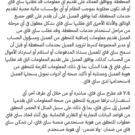
المحفظة. ويوافق العملاء على تقديم أي معلومات قد تطلبها ساي فاي
أو قد تكون مطلوبة بموجب النظام أو أي مؤسسات مالية معنية لتقديم
خدمات المحفظة، كما يوافق العميل على أن يقدم على الفور جميع
الوثائق والأدلة الأخرى التي تطلبها ساي فاي بشكل معقول في أي مرحلة
من مراحل استخدام خدمات المحفظة. وقد تطلب ساي فاي من
العميل تقديم معلومات إضافية للتحقق من العميل ومسؤول الحساب
أو مدير المجموعة كشرط لتزويد العميل بخدمات المحفظة أو قبل أن
تسمح ساي فاي للعميل بسداد المدفوعات أو استلام أو استرداد الأموال
من الحساب. كذلك، يوافق العميل على تقديم المعلومات التي قد تطلبها
ساي فاي في هذا الشأن، بما في ذلك المعلومات اللازمة للتحقق من
هوية العميل وممثليه أو تأكيد صحة أي أدوات تمويل يسجلها العميل
لاستخدامها لدى ساي فاي.
7.5
قد تطرح ساي فاي، مباشرة أو من خلال أي طرف آخر، أي
استفسارات تراها ضرورية للتحقق من صحة المعلومات التي يقدمها
العميل إلى ساي فاي، بما في ذلك على سبيل المثال لا الحصر، التحقق
من قواعد البيانات التجارية أو التقارير الائتمانية. وفي أثناء اتخاذ ساي فاي
خطوات للتحقق من هوية مستخدمي منصة ساي فاي، لن تتمكن ساي
فاي من ضمان -ولا تضمن- أي هوية مستخدم.