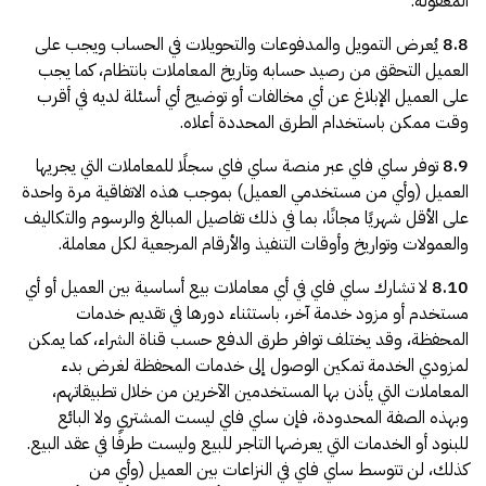
المعقولة.
8.8
يُعرض التمويل والمدفوعات والتحويلات في الحساب ويجب على
العميل التحقق من رصيد حسابه وتاريخ المعاملات بانتظام، كما يجب
على العميل الإبلاغ عن أي مخالفات أو توضيح أي أسئلة لديه في أقرب
وقت ممكن باستخدام الطرق المحددة أعلاه.
8.9
توفر ساي فاي عبر منصة ساي فاي سجلًا للمعاملات التي يجريها
العميل (وأي من مستخدمي العميل) بموجب هذه الاتفاقية مرة واحدة
على الأقل شهريًا مجانًا، بما في ذلك تفاصيل المبالغ والرسوم والتكاليف
والعمولات وتواريخ وأوقات التنفيذ والأرقام المرجعية لكل معاملة.
8.10
لا تشارك ساي فاي في أي معاملات بيع أساسية بين العميل أو أي
مستخدم أو مزود خدمة آخر، باستثناء دورها في تقديم خدمات
المحفظة، وقد يختلف توافر طرق الدفع حسب قناة الشراء، كما يمكن
لمزودي الخدمة تمكين الوصول إلى خدمات المحفظة لغرض بدء
المعاملات التي يأذن بها المستخدمين الآخرين من خلال تطبيقاتهم،
وبهذه الصفة المحدودة، فإن ساي فاي ليست المشتري ولا البائع
للبنود أو الخدمات التي يعرضها التاجر للبيع وليست طرفًا في عقد البيع.
كذلك، لن تتوسط ساي فاي في النزاعات بين العميل (وأي من