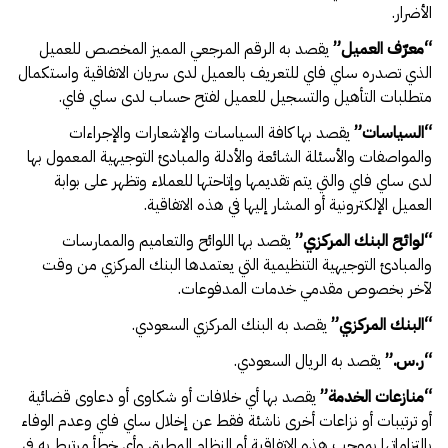
الأضرار.
“
معرّف العميل
”
يقصد به الرقم المرجعي المميز المخصص للعميل
الذي تصدره ساي فاي للتعريف بالعميل لدى سريان الاتفاقية واستكمال
متطلبات التأهيل والتسجيل للعميل لفتح حساب لدى ساي فاي.
“
السياسات
”
يقصد بها كافة السياسات والإشعارات والإجراءات
والمواصفات والأسئلة الشائعة والأدلة والمبادئ التوجيهية المعمول بها
لدى ساي فاي والتي يتم تقديمها وإتاحتها للعملاء وتظهر على بوابة
العميل الإلكترونية أو المشار إليها في هذه الاتفاقية.
“
لوائح البنك المركزي
”
يقصد بها اللوائح والتعاميم والممارسات
والمبادئ التوجيهية التنظيمية التي يعتمدها البنك المركزي من وقت
لآخر بخصوص مقدمي خدمات المدفوعات.
“
البنك المركزي
”
يقصد به البنك المركزي السعودي.
“
ر.س.
”
يقصد به الريال السعودي.
“
منازعات الخدمة
”
يقصد بها أي خلافات أو شكاوى أو دعاوى قضائية
أو ترتيبات أو نزاعات أخرى ناشئة فقط عن إخلال ساي فاي وعدم الوفاء
بالتزاماتها بموجب هذه الاتفاقية أو النظام المطبق وأي خطأ مرتبط به في