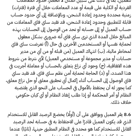
للعميل، بما في ذلك على سبيل المثال لا الحصر، حدود المعاملات
الفردية أو الكلية على قيمة أو عدد المعاملات خلال أي فترة (فترات)
زمنية محددة وحدود إعادة الشحن، وبالإضافة إلى أي حدود حساب
قابلة للتطبيق وحدود إعادة الشحن، قد تقيد ساي فاي المعاملات من
حساب العميل أو إلى حسابه أو تحد من الوصول إلى الحسابات بهذه
المبالغ خلال المدة الذي ترى ساي فاي أنه ضروري بشكل معقول
لحماية نفسها أو المستخدمين الآخرين في حال (أ) تعرضت ساي فاي
لمخاطر مالية، (ب) انتهاك العميل (من قبله أو من أي من مدير
حسابات أو مدير مجموعة أو مستخدمي العميل) لأي شرط من شروط
هذه الاتفاقية، (ج) وجود أي نزاع يتعلق بالحساب أو معاملة أجريت في
هذا الصدد، أو (د) الحاجة لحماية أمن نظم ساي فاي. قد تقيد ساي
فاي الوصول إلى الحساب أثناء إكمال أي تحقيق معلق أو حل نزاع معلق،
كما يجوز له أن يحتفظ بالأموال في الحساب على النحو الذي يقتضيه
النظام أو أمر المحكمة أو إذا طلب إنفاذ النظام أو أي كيان حكومي
خلاف ذلك.
8.6
يقر العميل ويوافق على أن (أولًا) يخضع الرصيد القابل للاستخدام
الذي قد يكون العميل قادرًا على الاحتفاظ به في حسابه لحد الرصيد
القابل للاستخدام كما هو محدد في النظام المطبق حينها، (ثانيًا) عندما