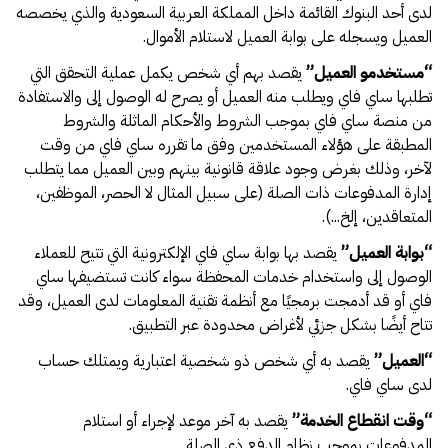
لدى أحد البنوك القائمة داخل المملكة العربية السعودية والذي يخصصه
العميل ويسجله على بوابة العميل لاستلام الأموال.
“
مستخدمو العميل
”
يقصد بهم أي شخص يكمل عملية التحقق التي
تطلبها ساي فاي ويطلب منه العميل أو يصرح له الوصول إلى والاستفادة
من منصة ساي فاي بموجب الشروط والأحكام الماثلة والشروط
المطبقة على هؤلاء المستخدمين وفق ما تقرره ساي فاي من وقت
لآخر، وذلك بغرض وجود علاقة قانونية بينهم وبين العميل مما يتطلب
إدارة المدفوعات ذات الصلة (على سبيل المثال لا الحصر، الموظفين،
المتعاقدين، إلخ...).
“
بوابة العميل
”
يقصد بها بوابة ساي فاي الإلكترونية التي تتيح للعملاء
الوصول إلى واستخدام خدمات المحفظة سواء كانت تستضيفها ساي
فاي أو قد أدمجت برمجيًا مع أنظمة تقنية المعلومات لدى العميل، وقد
تتاح أيضًا بشكل جزئي لأغراض محدودة عبر التطبيق.
“
العميل
”
يقصد به أي شخص ذو شخصية اعتبارية ويمتلك حساب
لدى ساي فاي.
“
وقت انقطاع الخدمة
”
يقصد به آخر موعد لإجراء أو استلام
المدفوعات بموجب نظام الدفع ذي الصلة.