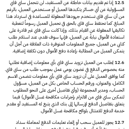
12.5
إذا تم تقديم بيانات خاطئة عن المستفيد، لن تتحمل ساي فاي
المسؤولية عن أي خسائر يتكبدها العميل أو مستخدمي العميل، بالرغم
من أن ساي فاي تستخدم جهودها المعقولة للمساعدة في استرداد هذا
المبلغ. كما تحتفظ ساي فاي بالحق في تحميل العميل رسوماً لتغطية
تكاليفها المعقولة عن القيام بذلك. وإذا كانت ساي فاي غير قادرة على
استعادة الأموال نيابةً عن العميل، فإنها سوف تقدم، عند استلام طلب
كتابي من العميل، جميع المعلومات المتوفرة ذات العلاقة من أجل أن
يتمكن العميل من المطالبة بإعادة دفع الأموال دون تكلفة إضافية.
12.6
يُطلب من العميل تزويد ساي فاي بأي معلومات إضافية تطلبها
منه بخصوص الدفع في غضون يومي عمل بموجب طلب من ساي فاي.
كما يوافق العميل على أن تزويد ساي فاي بأي معلومات تتضمن الاسم
الكامل، والعنوان، ورقم الحساب الخاص بكل من العميل، مسؤول
الحساب، ومدير المجموعة (وأي تفاصيل أخرى على النحو المطلوب
لتمكين ساي فاي من الالتزام بإجراءات مكافحة غسل الأموال) فيما
يتعلق بتفاصيل الدفع لإرسالها إلى بنك الذي يتبع له المستفيد أو مقدم
خدمة الدفع للامتثال بلوائح مكافحة غسل الأموال.
12.7
يجوز للعميل سحب أو إلغاء تعليمات الدفع لمعاملة سداد