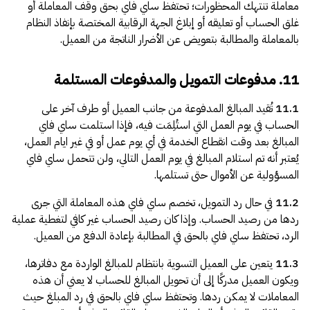
معاملة تنتهك المحظورات؛ تحتفظ ساي فاي بحق وقف المعاملة أو
غلق الحساب أو تعليقه أو إبلاغ الجهة الرقابية المختصة بإنفاذ النظام
بالمعاملة والمطالبة بتعويض عن الأضرار الناتجة من العميل.
11. مدفوعات التمويل والمدفوعات المستلمة
11.1
تُقيد المبالغ المدفوعة من جانب العميل أو طرف آخر على
الحساب في يوم العمل التي استُلِمَت فيه، فإذا استلمت ساي فاي
المبالغ بعد وقت انقطاع الخدمة في أي يوم عمل أو في غير ايام العمل،
يُعتبر أنه تم استلام المبالغ في يوم العمل التالي، ولن تتحمل ساي فاي
المسؤولية عن الأموال حتى تستلمها.
11.2
في حال رد التمويل، تخصم ساي فاي هذه المعاملة التي جرى
ردها من رصيد الحساب. وإذا كان رصيد الحساب غير كافي لتغطية عملية
الرد، تحتفظ ساي فاي بالحق في المطالبة بإعادة الدفع من العميل.
11.3
يتعين على العميل التسوية بانتظام للمبالغ الواردة مع دفاترها،
ويكون العميل مدركًا إلى أن تحويل المبالغ للحساب لا يعني أن هذه
المعاملات لا يمكن ردها. وتحتفظ ساي فاي بالحق في رد المبلغ حيث