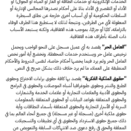
الخدمات الإلكترونية أو خدمات الطاقة أو الغاز أو المياه أو الجوال) أو
الأداء أو التقصير في الأداء بناءً على أحكام تصدرها المجالس الإدارية أو
السلطات الحكومية أو أي أسباب أخرى خارجة عن نطاق السيطرة
المعقولة لأي من الطرفين، ونتيجةً لذلك لا يستطيع هذا الطرف الوفاء
بالتزاماته، كليًا أو جزئيًا، بموجب هذه الاتفاقية، ولكنه يستبعد الأسباب
ذات الصلة بأطراف هذه الاتفاقية.
“
العامل الحر
”
يقصد به أي عميل مسجل على النحو الواجب ويحمل
ترخيص عامل حر ويستخدم خدمات المحفظة. وتخضع أية أمور تخص
العامل الحر ولم يرد فيما يخصها أحكام خاصة، لنفس الشروط والأحكام
المنطبقة على العملاء ما لم يرد خلاف ذلك بشكل صريح في النص.
“
حقوق الملكية الفكرية
”
يقصد بها كافة حقوق براءات الاختراع وحقوق
الطبع والنشر وحقوق طبوغرافيا أشباه الموصلات والحقوق في البرامج
والحقوق الأدبية والعلامات التجارية أو علامات الخدمة والشعارات
والحقوق المتعلقة بقواعد البيانات أو الحقوق المتعلقة بالمعلومات
السرية أو الأسرار التجارية والحقوق المتعلقة بأسماء النطاقات وأية
حقوق ملكية أخرى (مسجلة أو غير مسجلة) في جميع أنحاء العالم بما في
ذلك جميع حقوق الاسترداد والحقوق في أي تطبيقات والتسجيلات
المعلقة والحق في رفع دعوى ضد الانتهاكات السابقة والتعويض عن