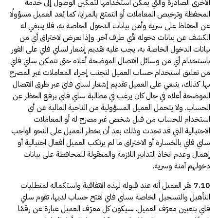
الأخرى الصادرة والتي يمكن استخدامها لتمكين الوصول إلى خدمة
المحفظة وترخيص المعاملات أو التمتع بالمزايا، كما يُعد العميل مسؤولًا
عن الحفاظ على سرية وأمن بيانات الدخول الخاصة به، فلا ينبغي له
الكشف عن بيانات دخوله لأي طرف آخر. وإذا تعرض لاختراق أي من
بيانات الدخول الخاصة به، يجب عليه تقديم إشعار لساي فاي على الفور
باستخدام أي من وسائل الاتصال الموضحة أعلاه حتى تتمكن ساي فاي
من تعليق استخدام حساب العميل لتجنب إجراء المعاملات غير المصرح
بها. كذلك، ينبغي على العميل تقديم إشعار لساي فاي عبر طرق الاتصال
الموضحة أعلاه في حال كان يرغب في مطالبة ساي فاي برفع الحظر عن
الحساب. ولا يتحمل العميل المسؤولية من الناحية المالية عن أي
استخدام للحساب من قبل شخص غير مصرح له أو المعاملات
الاحتيالية التي قد تحدث وذلك بعد أن يخطر العميل على النحو الواجب
ساي فاي بالخسارة أو الاختراق ما لم يرتكب العميل أفعال احتيالية أو
إهمال وعدم اتخاذ التدابير اللازمة والمعقولة للمحافظة على بيانات
دخولهم آمنة وسرية.
7.10
يقر العميل أنه عند قبوله لهذه الاتفاقية واستكماله لمتطلبات
التأهيل والتسجيل الخاصة بساي فاي لفتح حساب لديها، تقوم ساي
فاي بتعيين معرّف العميل. سيكون كل معرّف العميل عبارة عن رقمًا