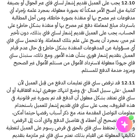
12.10
يجب على العميل تقديم إشعار لساي فاي عبر الجوال أو بصيغة
مساعد
كتابية متى أصبح الأمر ممكناً له بصورة معقولة، بمجرد علمه بإجراء أي
أهلاً! أنا مساعد، مساعد ساي فاي الذكي. هل تبحث عن حجز
مدفوعات غير مصرح بها أو منفذة بصورة خاطئة، ومن أجل المطالبة
اجتماع أو معرفة المزيد عن ساي فاي؟
باسترداد مبلغ لمعاملة دفع غير مصرح بها أو منفذة بشكل خاطئ على
مقترحات
الحساب، يجب على العميل تقديم إشعار لساي فاي بذلك، دون تأخير
📅
احجز عرضاً
غير مبرر، بمجرد أن يصبح على علم بتلك المعاملة. ولا تتحمل ساي فاي
أي مسؤولية عن المدفوعات المنفذة بشكل خاطئ في حال عدم قيام
🔐
تسجيل الدخول إلى ساي فاي
العميل بتقديم إشعار فوري بشأن هذه الأمور. ومع ذلك، ستبذل ساي
📘
تعرف على ساي فاي
فاي جهودًا معقولة لاسترداد الأموال من مستلم الأموال غير الصحيح
ومزود خدمة الدفع للمستلم.
12.11
قد ترفض ساي فاي تعليمات الدفع من قِبل العميل لأن
العميل -على سبيل المثال -في وضع انتهاك جوهري لهذه الاتفاقية أو أن
ساي فاي تعتقد بشكل معقول أن الدفع قد تم بصورة غير قانونية. في
هذه الظروف، يجب على ساي فاي تقديم إشعار للعميل باستخدام
معلومات التواصل المقدمة منه، مع ذكر أسباب رفضها حيثما أمكن،
وإجراءات تصحيح أي أخطاء في تفاصيل الدفع والتي أدت إلى الرفض؛
ومع ذلك، تحتفظ ساي فاي بالحق في فرض رسوم على العميل لتغطية
تكاليفها المعقولة عن القيام بذلك. تعتبر ساي فاي غير ملتزمة بتقديم