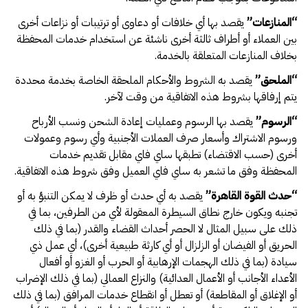
“
المنازعات
”
يقصد بها أي خلافات أو دعاوى أو ترتيبات أو نزاعات أخرى
بين العملاء أو أطراف ثالثة أخرى ناشئة عن استخدام خدمات المحفظة
بخلاف المنازعات المتعلقة بالخدمة.
“
الملحق
”
يقصد به الشروط والأحكام الملحقة الخاصة بخدمة محددة
يتم إرفاقها بشروط هذه الاتفاقية من وقت لآخر.
“
الرسوم
”
يقصد بها الرسوم وعمليات إعادة الشحن ونسب الأرباح
ورسوم الاشتراك وأسعار صرف العملات الأجنبية وأي رسوم وعمولات
أخرى (حسب الاقتضاء) تطبقها ساي فاي مقابل تقديم خدمات
المحفظة وفق ما تشعر به ساي فاي العميل وفق شروط هذه الاتفاقية.
“
حدث القوة القاهرة
”
يقصد به أي حدث أو ظرف لا يمكن التنبؤ به أو
تجنبه ويكون خارج نطاق السيطرة المعقولة لأي من الطرفين، بما في
ذلك على سبيل المثال لا الحصر أحداث القضاء والقدر (بما في ذلك
الحريق أو الفيضان أو الزلزال أو أي كارثة طبيعية أخرى)، أي عمل ذي
سيادة (بما في ذلك الهجمات الإرهابية أو الحرب أو الغزو أو أفعال
الأعداء الأجانب أو الأعمال العدائية) والنزاع العمالي (بما في ذلك الإضراب
أو الإغلاق أو المقاطعة) أو تعطل أو انقطاع خدمات المرافق (بما في ذلك