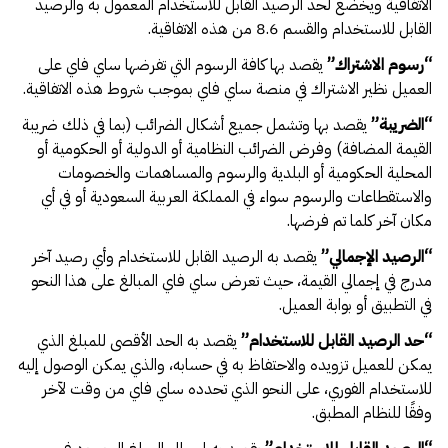
الاتفاقية ويخضع لحد الرصيد القابل للاستخدام المعمول به والرصيد
القابل للاستخدام والقسم 8.6 من هذه الاتفاقية.
“
رسوم الاشتراك
”
يقصد بها كافة الرسوم التي تفرضها ساي فاي على
العميل نظير الاشتراك في منصة ساي فاي بموجب شروط هذه الاتفاقية.
“
الضريبة
”
يقصد بها وتشمل جميع أشكال الضرائب (بما في ذلك ضريبة
القيمة المضافة) وفرض الضرائب النظامية أو الدولية أو الحكومية أو
المحلية الحكومية أو البلدية والرسوم والمساهمات والخصومات
والاستقطاعات والرسوم سواء في المملكة العربية السعودية أو في أي
مكان آخر كلما تم فرضها.
“
الرصيد الإجمالي
”
يقصد به الرصيد القابل للاستخدام وأي رصيد آخر
مدرج في إجمالي القيمة، حيث تعرض ساي فاي المبالغ على هذا النحو
في التطبيق أو بوابة العميل.
“
حد الرصيد القابل للاستخدام
”
يقصد به الحد الأقصى للمبلغ الذي
يمكن للعميل تزويده والاحتفاظ به في حسابه، والذي يمكن الوصول إليه
للاستخدام الفوري، على النحو الذي تحدده ساي فاي من وقت لآخر
وفقًا للنظام المطبق.