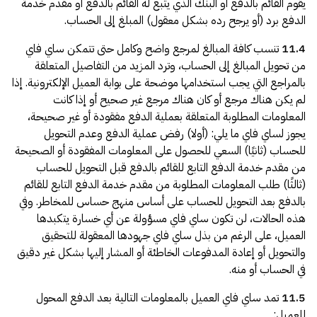
يقوم القائم بالدفع أو البنك الذي يتبع له القائم بالدفع أو مقدم خدمة
الدفع برد (أو يرجح رده بشكل معقول) المبلغ إلى الحساب.
11.4
تنسب كافة المبالغ لمرجع واضح وكامل حتى تتمكن ساي فاي
من تحويل المبالغ إلى الحساب، وترد المزيد من التفاصيل المتعلقة
بالمراجع التي يجب استخدامها موضحة على بوابة العميل الإلكترونية. إذا
لم يكن هناك مرجع أو كان هناك مرجع غير صحيح أو إذا كانت
المعلومات المطلوبة المتعلقة بعملية الدفع مفقودة أو غير صحيحة،
يجوز لساي فاي ما يلي: (أولا) رفض عملية الدفع وعدم التحويل
للحساب (ثانيًا) السعي للحصول على المعلومات المفقودة أو الصحيحة
من مقدم خدمة الدفع التابع للقائم بالدفع قبل التحويل للحساب
(ثالثًا) طلب المعلومات المطلوبة من مقدم خدمة الدفع التابع للقائم
بالدفع بعد التحويل للحساب على أساس منهج حساس للمخاطر. وفي
هذه الحالات، لن تكون ساي فاي مسؤولة عن أي خسارة يتكبدها
العميل، على الرغم من بذل ساي فاي جهودها المعقولة للتحقيق
والتحويل أو إعادة المدفوعات الخاطئة أو المشار إليها بشكل غير دقيق
في الحساب أو منه.
11.5
تمد ساي فاي العميل بالمعلومات التالية بعد الدفع المحول
للعميل: