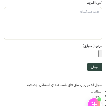
المساعد الذكي من ساي فاي
أخبرنا المزيد
مساعد
أهلاً! أنا مساعد، مساعد ساي فاي الذكي. هل تبحث عن حجز
اجتماع أو معرفة المزيد عن ساي فاي؟
مقترحات
📅
احجز عرضاً
مرفق (اختياري)
🔐
تسجيل الدخول إلى ساي فاي
📘
تعرف على ساي فاي
إرسال
سجّل الدخول إلى ساي فاي للمساعدة في المشاكل الإضافية:
البطاقات
التحويلات
المصروفات
المحافظ