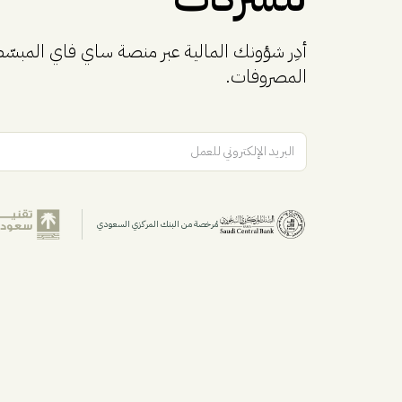
أدِر شؤونك المالية عبر منصة ساي فاي المبسّطة
المصروفات.
البريد الإلكتروني للعمل
مُرخصة من البنك المركزي السعودي