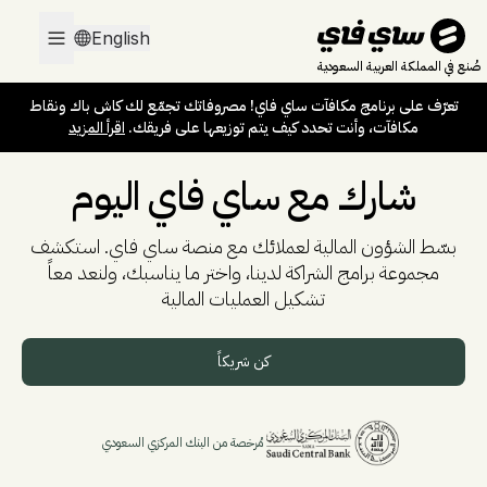
تعرّف على برنامج مكافآت ساي فاي! مصروفاتك تجمّع لك كاش باك ونقاط
English
مكافآت، وأنت تحدد كيف يتم توزيعها على فريقك.
اقرأ المزيد
صُنع في المملكة العربية السعودية
تعرّف على برنامج مكافآت ساي فاي! مصروفاتك تجمّع لك كاش باك ونقاط
مكافآت، وأنت تحدد كيف يتم توزيعها على فريقك.
اقرأ المزيد
شارك مع ساي فاي اليوم
بسّط الشؤون المالية لعملائك مع منصة ساي فاي. استكشف
مجموعة برامج الشراكة لدينا، واختر ما يناسبك، ولنعد معاً
تشكيل العمليات المالية
كن شريكاً
مُرخصة من البنك المركزي السعودي