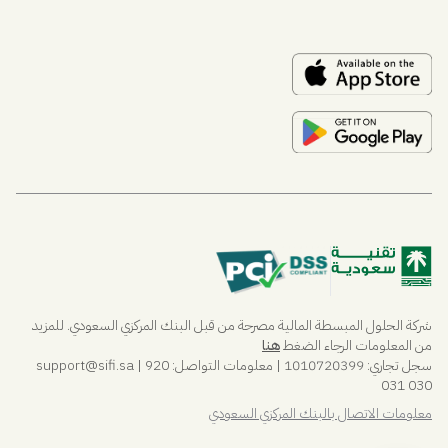
مساعد
المساعد الذكي من ساي فاي
مساعد
أهلاً! أنا مساعد، مساعد ساي فاي الذكي. هل تبحث عن حجز
اجتماع أو معرفة المزيد عن ساي فاي؟
مقترحات
📅
احجز عرضاً
🔐
تسجيل الدخول إلى ساي فاي
📘
تعرف على ساي فاي
شركة الحلول المبسطة المالية مصرحة من قبل البنك المركزي السعودي. للمزيد
من المعلومات الرجاء الضغط
هنا
سجل تجاري: 1010720399 | معلومات التواصل:
| 920
sifi.sa
@
support
031 030
معلومات الاتصال بالبنك المركزي السعودي