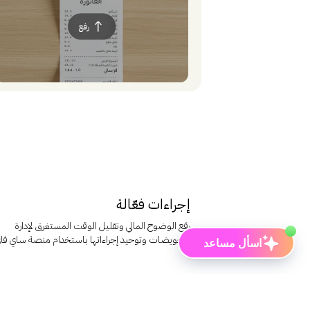
اجتماع أو معرفة المزيد عن ساي فاي؟
مقترحات
📅
احجز عرضاً
🔐
تسجيل الدخول إلى ساي فاي
📘
تعرف على ساي فاي
إجراءات فعّالة
رفع الوضوح المالي وتقليل الوقت المستغرق لإدارة
التعويضات وتوحيد إجراءاتها باستخدام منصة ساي فاي
اسأل مساعد