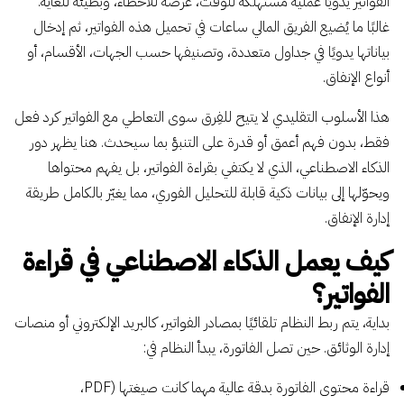
الفواتير يدويًا عملية مستهلكة للوقت، عرضة للأخطاء، وبطيئة للغاية.
غالبًا ما يُضيع الفريق المالي ساعات في تحميل هذه الفواتير، ثم إدخال
بياناتها يدويًا في جداول متعددة، وتصنيفها حسب الجهات، الأقسام، أو
أنواع الإنفاق.
هذا الأسلوب التقليدي لا يتيح للفِرق سوى التعاطي مع الفواتير كرد فعل
فقط، بدون فهم أعمق أو قدرة على التنبؤ بما سيحدث. هنا يظهر دور
الذكاء الاصطناعي، الذي لا يكتفي بقراءة الفواتير، بل يفهم محتواها
ويحوّلها إلى بيانات ذكية قابلة للتحليل الفوري، مما يغيّر بالكامل طريقة
إدارة الإنفاق.
كيف يعمل الذكاء الاصطناعي في قراءة
الفواتير؟
بداية، يتم ربط النظام تلقائيًا بمصادر الفواتير، كالبريد الإلكتروني أو منصات
إدارة الوثائق. حين تصل الفاتورة، يبدأ النظام في:
قراءة محتوى الفاتورة بدقة عالية مهما كانت صيغتها (PDF،